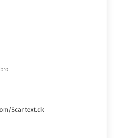
obro
com/Scantext.dk