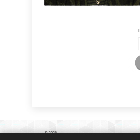
© 2026
Scantext oversættelser ApS - Viborg Landevej 82 - 