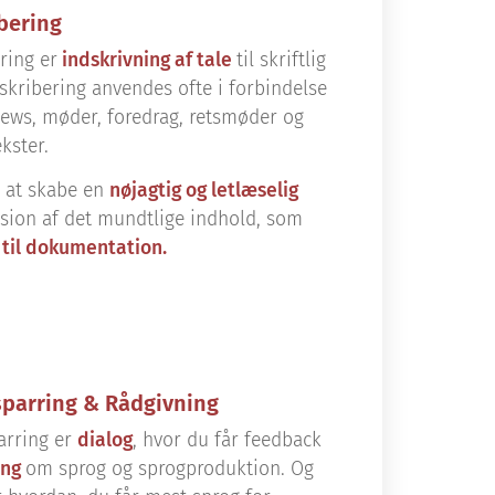
bering
ring er
indskrivning af tale
til skriftlig
skribering anvendes ofte i forbindelse
ews, møder, foredrag, retsmøder og
kster.
r at skabe en
nøjagtig og letlæselig
ersion af det mundtlige indhold, som
 til dokumentation.
sparring & Rådgivning
arring er
dialog
, hvor du får feedback
ing
om sprog og sprogproduktion. Og