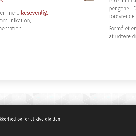
s.
ikke mindst
pengene. D
sten mere
læsevenlig,
fordyrende
ommunikation,
entation.
Formålet er
at udføre d
9500 Hobro
ikkerhed og for at give dig den