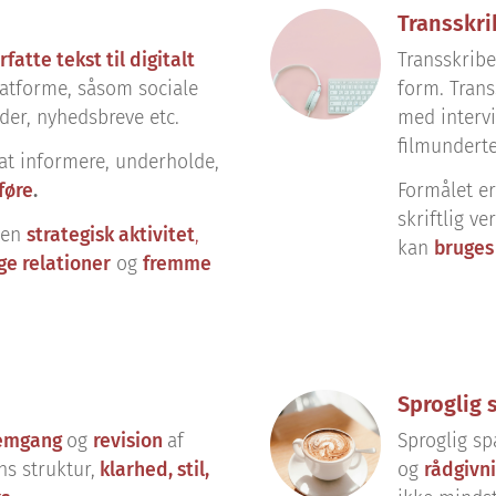
Transskri
rfatte tekst til digitalt
Transskribe
platforme, såsom sociale
form. Trans
der, nyhedsbreve etc.
med intervi
filmunderte
at informere, underholde,
føre
.
Formålet e
skriftlig v
e en
strategisk aktivitet
,
kan
bruges
e relationer
og
fremme
Sproglig 
emgang
og
revision
af
Sproglig sp
ns struktur,
klarhed, stil,
og
rådgivn