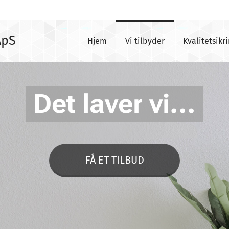
ApS
Hjem
Vi tilbyder
Kvalitetsikr
Det laver vi...
FÅ ET TILBUD