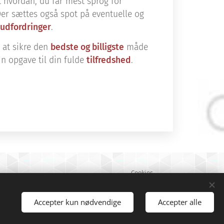
 hvordan, du får mest sprog for
er sættes også spot på eventuelle og
udfordringer
.
 at sikre den
bedste og billigste
måde
in opgave til din fulde
tilfredshed
.
Cookies
Sprog
Dansk
English
Deutsch
Accepter kun nødvendige
Accepter alle