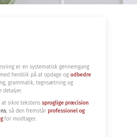
æsning er en systematisk gennemgang
t med henblik på at opdage og
udbedre
ing, grammatik, tegnsætning og
 detaljer.
 at sikre tekstens
sproglige præcision
ens
, så den fremstår
professionel og
ig
for modtager.