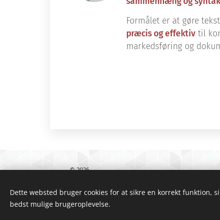
sammenhæng og syntak
Formålet er at gøre tek
præcis og effektiv
til k
markedsføring og dokum
© 2026
Scantext oversættelser ApS - Viborg Landevej 82 - 
Dette websted bruger cookies for at sikre en korrekt funktion, s
- Telefon: 86760999
bedst mulige brugeroplevelse.
- CVR: 17422170