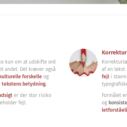
Korrektur
ke kun om at udskifte ord
Korrekturl
et andet. Det kræver også
af en teks
kulturelle
forskelle
og
fejl
i stavn
e
tekstens betydning.
typografiske
ndsigt
er der stor risiko
Formålet er
eholder fejl.
og
konsist
letforståel