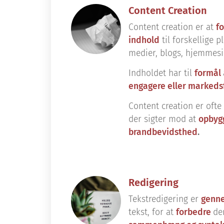
Content Creation
Content creation er at
fo
indhold
til forskellige 
medier, blogs, hjemmesi
Indholdet har til
formål
engagere eller markeds
Content creation er oft
der sigter mod at
opbygg
brandbevidsthed
.
Redigering
Tekstredigering er
genn
tekst, for at
forbedre
de